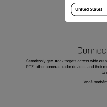
Available Locations
United States
Connect
Seamlessly geo-track targets across wide areas
PTZ, other cameras, radar devices, and their m
to 
Você também 