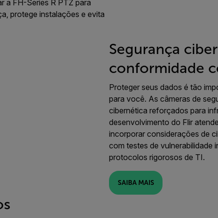
ar a FH-Series R PTZ para
, protege instalações e evita
Segurança ciber
conformidade 
Proteger seus dados é tão imp
para você. As câmeras de segu
cibernética reforçados para inf
desenvolvimento do Flir aten
incorporar considerações de 
com testes de vulnerabilidade i
protocolos rigorosos de TI.
SAIBA MAIS
os