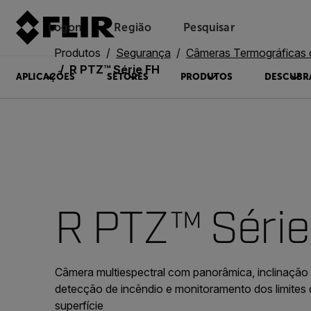
Logon
Região
Pesquisar
Produtos
Segurança
Câmeras Termográficas de Segu
R PTZ™ Série FH
APLICAÇÕES
SETORES
PRODUTOS
DESCUBR
R PTZ™ Série
Câmera multiespectral com panorâmica, inclinação
detecção de incêndio e monitoramento dos limites 
superfície