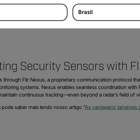
Brasil
ing Security Sensors with Fl
 through Flir Nexus, a proprietary communication protocol th
onitoring systems. Nexus enables seamless coordination with Fl
maintain continuous tracking—even beyond a radar’s field of v
pode saber mais lendo nosso artigo “
As vantagens tangíveis 