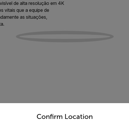
isível de alta resolução em 4K
s vitais que a equipe de
uadamente as situações,
a.
untry and language from the options below to access the appro
Confirm Location