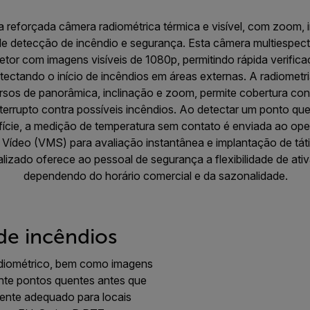
 reforçada câmera radiométrica térmica e visível, com zoom, 
 de detecção de incêndio e segurança. Esta câmera multiespectr
etor com imagens visíveis de 1080p, permitindo rápida verific
tectando o início de incêndios em áreas externas. A radiometri
sos de panorâmica, inclinação e zoom, permite cobertura con
terrupto contra possíveis incêndios. Ao detectar um ponto q
fície, a medição de temperatura sem contato é enviada ao ope
Vídeo (VMS) para avaliação instantânea e implantação de táti
zado oferece ao pessoal de segurança a flexibilidade de ativa
dependendo do horário comercial e da sazonalidade.
de incêndios
adiométrico, bem como imagens
mente pontos quentes antes que
mente adequado para locais