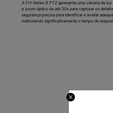
A FH-Series R PTZ apresenta uma câmera de luz v
e zoom óptico de até 30x para capturar os detalhe
segurança precisa para identificar e avaliar adeq
melhorando significativamente o tempo de respost
Select your preferred co