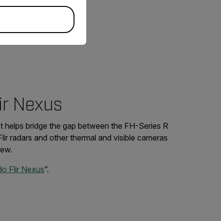
ir Nexus
at helps bridge the gap between the FH-Series R
ir radars and other thermal and visible cameras
iew.
do Flir Nexus
”.