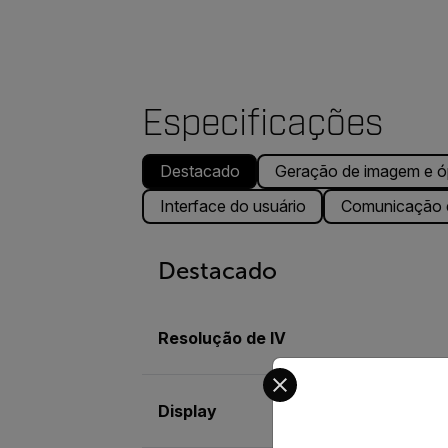
Especificações
Destacado
Geração de imagem e ó
Interface do usuário
Comunicação 
Destacado
Resolução de IV
Select your preferred co
Display