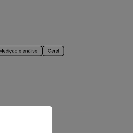
Medição e análise
Geral
priate version of our website.