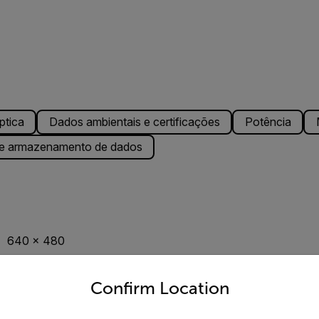
ptica
Dados ambientais e certificações
Potência
e armazenamento de dados
640 x 480
untry and language from the options below to access the appro
Confirm Location
LCD de 4”, 640 × 480, retroiluminado