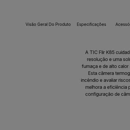
Visão Geral Do Produto
Especificações
Acessó
A TIC Flir K85 cuida
resolução e uma sol
fumaça e de alto calo
Esta câmera termogr
incêndio e avaliar ris
melhora a eficiência
configuração de câme