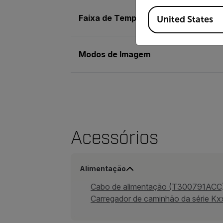
Available Locations
Faixa de Temperatura de Objetos
United States
Modos de Imagem
Acessórios
Alimentação
Cabo de alimentação (T300791ACC
Carregador de caminhão da série Kx