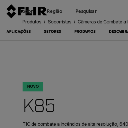
Logon
Região
Pesquisar
Produtos
Socorristas
Câmeras de Combate a Inc
APLICAÇÕES
SETORES
PRODUTOS
DESCUBR
NOVO
K85
TIC de combate a incêndios de alta resolução, 64