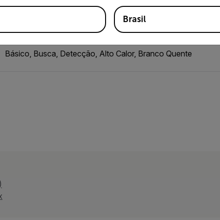
Solução de faixa única operando: -20 °C a 650 °C (-4 °F a 
Brasil
Básico, Busca, Detecção, Alto Calor, Branco Quente
)
x