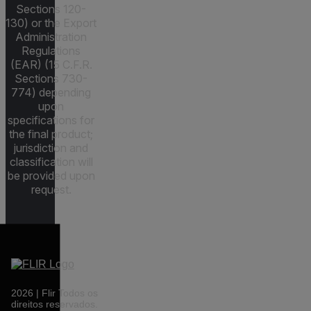
Sections 120-
130) or the Export
Administration
Regulations
(EAR) (15 C.F.R.
Sections 730-
774) depending
upon
specifications for
the final product;
jurisdiction and
classification will
be provided upon
request.
2026 | Flir Todos os
direitos reservados.