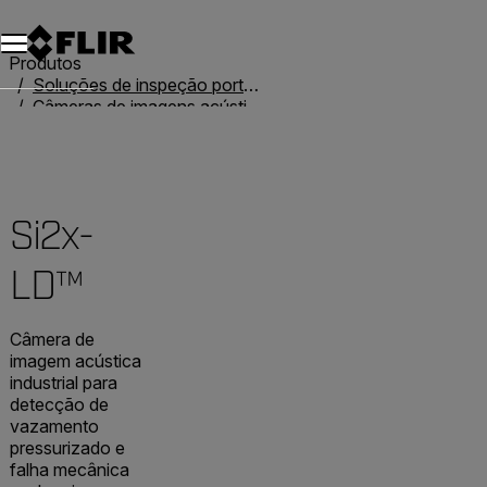
Produtos
Soluções de inspeção portáteis
Câmeras de imagens acústicas
Câmeras de imagens acústicas
Si2x-LD™
Si2x-
LD™
Câmera de
imagem acústica
industrial para
detecção de
vazamento
pressurizado e
falha mecânica