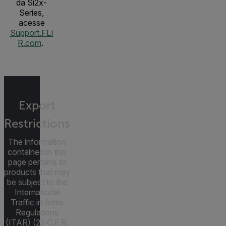
da Si2x-
Series,
acesse
Support.FLI
R.com
.
Export
Restrictions
The information
contained in this
page pertains to
products that may
be subject to the
International
Traffic in Arms
Regulations
(ITAR) (22 C.F.R.