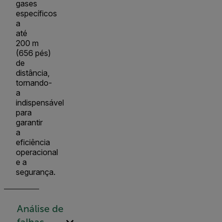
gases
específicos
a
até
200 m
(656 pés)
de
distância,
tornando-
a
indispensável
para
garantir
a
eficiência
operacional
e a
segurança.
Análise de
falhas