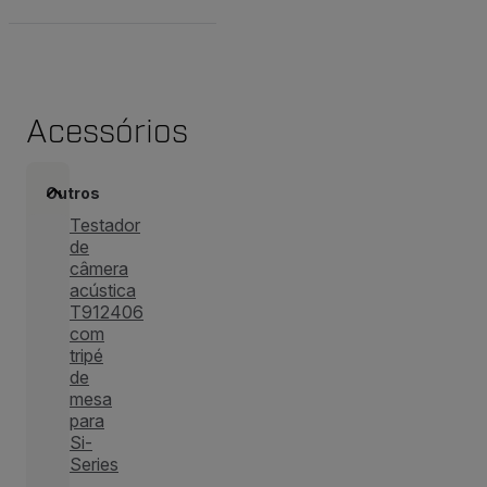
Acessórios
Outros
Testador
de
câmera
acústica
T912406
com
tripé
de
mesa
para
Si-
Series