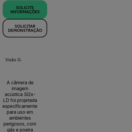
SOLICITE
INFORMAÇÕES
SOLICITAR
DEMONSTRAÇÃO
Visão Geral Do Produto
Especificações
Acessórios
R
A câmera de
imagem
acústica Si2x-
LD foi projetada
especificamente
para uso em
ambientes
perigosos, com
gás e poeira