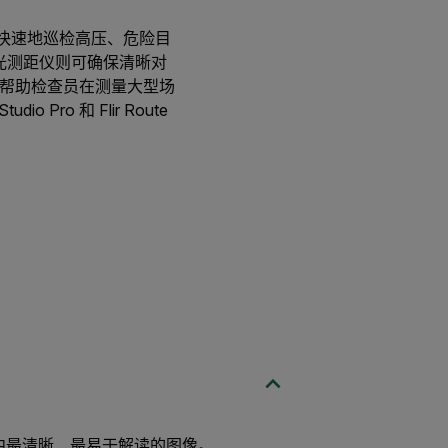
全、快速地巡检高压、危险目
激光测距仪则可确保清晰对
，帮助检查员在测量大型场
Pro 和 Flir Route
级别产品中最清晰、最易于解读的图像。