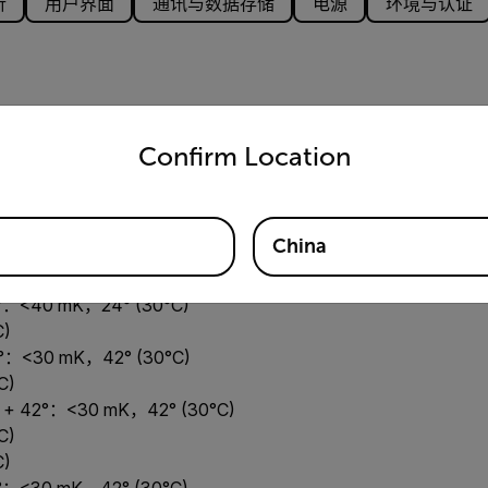
析
用户界面
通讯与数据存储
电源
环境与认证
untry and language from the options below to access the appro
Confirm Location
 mK (30°C)
China
 mK (30°C)
 mK (30°C)
4°：<40 mK，24° (30°C)
C)
2°：<30 mK，42° (30°C)
C)
° + 42°：<30 mK，42° (30°C)
C)
C)
4°：<30 mK，42° (30°C)