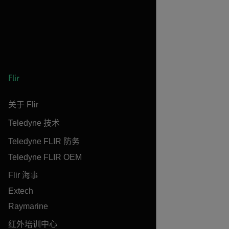
Flir
关于 Flir
Teledyne 技术
Teledyne FLIR 防务
Teledyne FLIR OEM
Flir 海事
Extech
Raymarine
红外培训中心