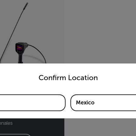
untry and language from the options below to access the appro
Confirm Location
290™
Mexico
 de videoscopio térmico
sondas especializadas
onales