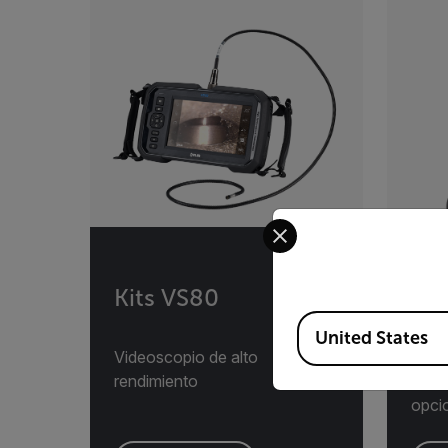
Select your preferred co
Kits VS80
VS
Available Locations
United States
Videoscopio de alto
Kits
rendimiento
con 
opci