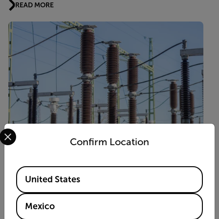
READ MORE
Select your preferred country and language from the options 
Confirm Location
HISTORIA DE LA APLICACIÓN
Available Locations
United States
De cero adivinanzas a cero interrupciones:
Cómo Flir y Hi-Tech permitieron la
Mexico
transformación inteligente de la