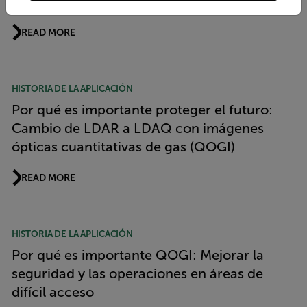
subestación de NALCO
READ MORE
HISTORIA DE LA APLICACIÓN
Por qué es importante proteger el futuro:
Cambio de LDAR a LDAQ con imágenes
ópticas cuantitativas de gas (QOGI)
READ MORE
HISTORIA DE LA APLICACIÓN
Por qué es importante QOGI: Mejorar la
seguridad y las operaciones en áreas de
difícil acceso