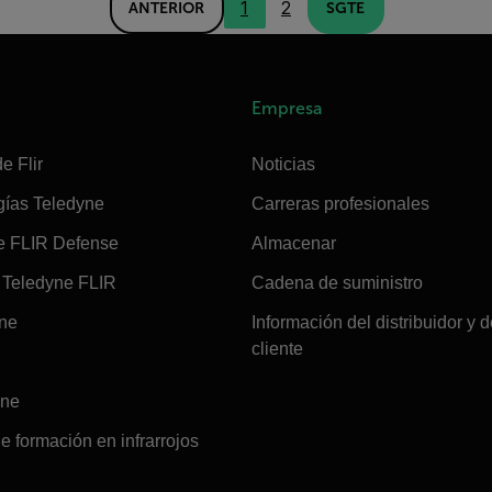
1
2
ANTERIOR
SGTE
Empresa
e Flir
Noticias
gías Teledyne
Carreras profesionales
e FLIR Defense
Almacenar
Teledyne FLIR
Cadena de suministro
ine
Información del distribuidor y d
cliente
ine
e formación en infrarrojos