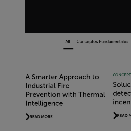
All
Conceptos Fundamentales
Article Listing
CONCEPT
A Smarter Approach to
Soluc
Industrial Fire
detec
Prevention with Thermal
incen
Intelligence
READ 
READ MORE