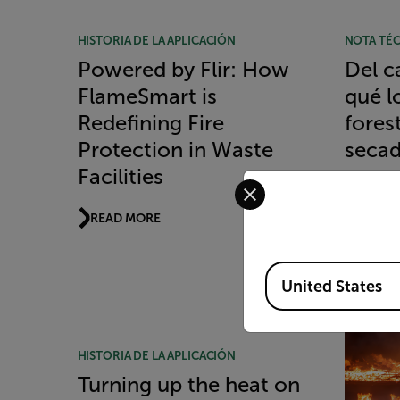
HISTORIA DE LA APLICACIÓN
NOTA TÉC
Powered by Flir: How
Del ca
FlameSmart is
qué l
Redefining Fire
forest
Protection in Waste
secad
Facilities
neces
Select your preferred co
detec
READ MORE
incen
Available Locations
READ 
United States
HISTORIA DE LA APLICACIÓN
Turning up the heat on