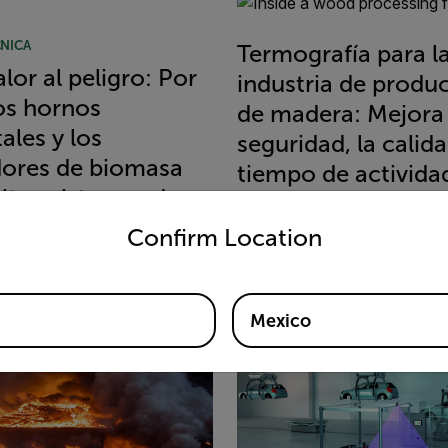
NICA
Termografía para l
lor al peligro: Por
industria de produ
os hornos
de madera: Mejora 
ales y los
seguridad, la calida
ores de biomasa
tiempo de activida
itan sistemas de
operativa
untry and language from the options below to access the appro
ción temprana de
Confirm Location
READ MORE
dios
MORE
Mexico