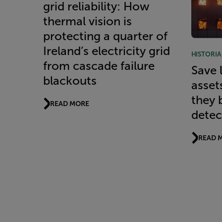
grid reliability: How
thermal vision is
protecting a quarter of
Ireland’s electricity grid
HISTORIA
from cascade failure
Save 
blackouts
assets
they 
READ MORE
detec
READ 