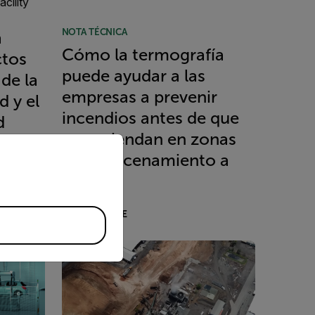
NOTA TÉCNICA
a
Cómo la termografía
ctos
puede ayudar a las
de la
empresas a prevenir
d y el
incendios antes de que
d
se enciendan en zonas
priate version of our website.
de almacenamiento a
granel
READ MORE