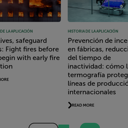
 DE LA APLICACIÓN
HISTORIA DE LA APLICACIÓN
lives, safeguard
Prevención de ince
: Fight fires before
en fábricas, reducc
begin with early fire
del tiempo de
tion
inactividad: cómo 
termografía proteg
MORE
líneas de producci
internacionales
READ MORE