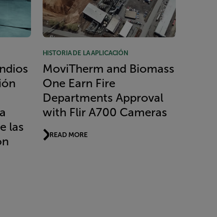
HISTORIA DE LA APLICACIÓN
ndios
MoviTherm and Biomass
ión
One Earn Fire
Departments Approval
la
with Flir A700 Cameras
e las
READ MORE
ón