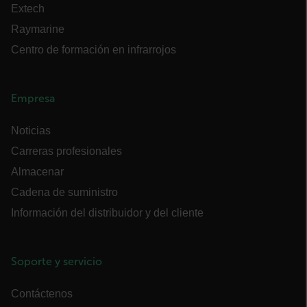
Extech
cart_products_oids
Raymarine
cart_products_skus
Centro de formación en infrarrojos
cashrun_session_id
Empresa
cashrun_site_id
Noticias
Carreras profesionales
Almacenar
CS_FPC
Cadena de suministro
Información del distribuidor y del cliente
Política de Privacidad de
Google
customizerChangeKey
Soporte y servicio
sf_territory
x-ms-cpim-cache|[-abcdefghijklmnopqrstuvwxyz_0123456789]{20
Contáctenos