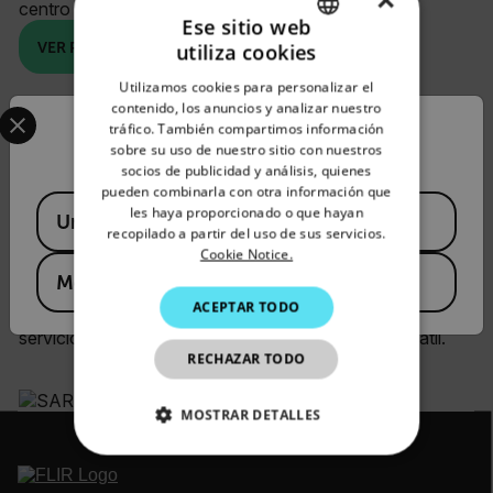
×
centro de mando a través de una red inalámbrica.
Ese sitio web
VER PRODUCTO
utiliza cookies
ENGLISH
Utilizamos cookies para personalizar el
GERMAN
Select your preferred country and language from the options 
contenido, los anuncios y analizar nuestro
tráfico. También compartimos información
Confirm Location
FRENCH
Termografía multifuncional y
sobre su uso de nuestro sitio con nuestros
socios de publicidad y análisis, quienes
SPANISH
pueden combinarla con otra información que
peso mínimo
Available Locations
PORTUGUESE
les haya proporcionado o que hayan
United States
recopilado a partir del uso de sus servicios.
Creado para las dificultades propias de las operaciones
ITALIAN
Cookie Notice.
de búsqueda y rescate, detecta el calor de objetos y
Mexico
KOREAN
humanos en total oscuridad. El diseño compacto y la
ACEPTAR TODO
capacidad de montaje en casco aportan versatilidad a los
JAPANESE
servicios de emergencia en un entorno no tan versátil.
RECHAZAR TODO
CHINESE
MOSTRAR DETALLES
COOKIES ESTRICTAMENTE
NECESARIAS