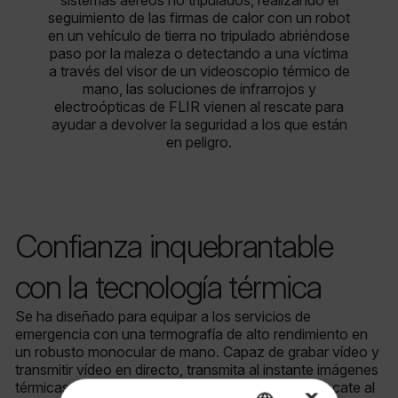
sistemas aéreos no tripulados, realizando el
seguimiento de las firmas de calor con un robot
en un vehículo de tierra no tripulado abriéndose
paso por la maleza o detectando a una víctima
a través del visor de un videoscopio térmico de
mano, las soluciones de infrarrojos y
electroópticas de FLIR vienen al rescate para
ayudar a devolver la seguridad a los que están
en peligro.
Confianza inquebrantable
con la tecnología térmica
Se ha diseñado para equipar a los servicios de
emergencia con una termografía de alto rendimiento en
un robusto monocular de mano. Capaz de grabar vídeo y
transmitir vídeo en directo, transmita al instante imágenes
térmicas de cualquier esfuerzo de búsqueda y rescate al