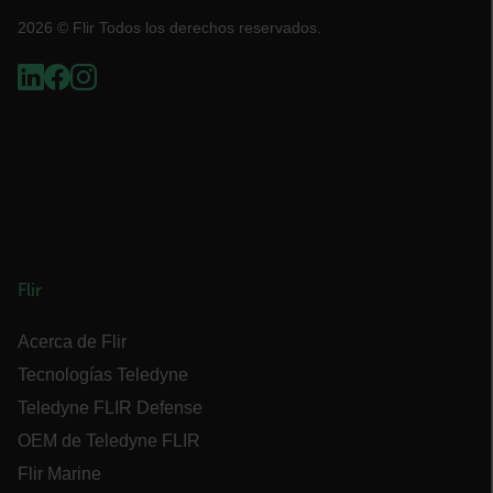
COOKIES DE RENDIMIENTO
2026 © Flir Todos los derechos reservados.
COOKIES DE PREFERENCIAS
COOKIES DE FUNCIONALIDAD
Cookies estrictamente necesarias
Cookies de rendimiento
Flir
Cookies de preferencias
Cookies de funcionalidad
Acerca de Flir
Las cookies estrictamente necesarias permiten la
Tecnologías Teledyne
funcionalidad principal del sitio web, como el
inicio de sesión de usuario y la gestión de
Teledyne FLIR Defense
cuentas. El sitio web no se puede utilizar
correctamente sin las cookies estrictamente
OEM de Teledyne FLIR
necesarias.
Flir Marine
Nombre