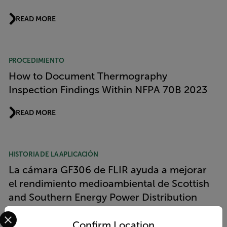
READ MORE
PROCEDIMIENTO
How to Document Thermography
Inspection Findings Within NFPA 70B 2023
READ MORE
HISTORIA DE LA APLICACIÓN
La cámara GF306 de FLIR ayuda a mejorar
el rendimiento medioambiental de Scottish
and Southern Energy Power Distribution
Select your preferred country and language from the options 
READ MORE
Confirm Location