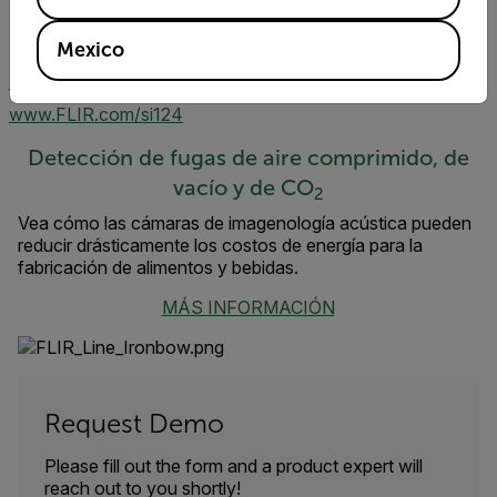
Thermal Studio Suite
con el complemento de la serie Si de
FLIR
Mexico
Para obtener más información sobre las cámaras
termográficas o sobre esta aplicación, visite:
www.FLIR.com/si124
Detección de fugas de aire comprimido, de
vacío y de CO
2
Vea cómo las cámaras de imagenología acústica pueden
reducir drásticamente los costos de energía para la
fabricación de alimentos y bebidas.
MÁS INFORMACIÓN
Request Demo
Please fill out the form and a product expert will
reach out to you shortly!