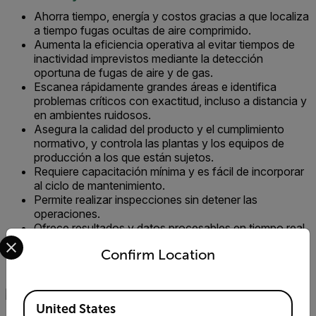
Ahorra tiempo, energía y costos gracias a que localiza
a tiempo fugas ocultas de aire comprimido.
Aumenta la eficiencia operativa al evitar tiempos de
inactividad imprevistos mediante la detección
oportuna de fugas de aire y de gas.
Escanea rápidamente grandes áreas e identifica
problemas críticos con exactitud, incluso a distancia y
en ambientes ruidosos.
Asegura la calidad del producto y el cumplimiento
normativo, y controla las plantas y los equipos de
producción a los que están sujetos.
Requiere capacitación mínima y es fácil de incorporar
al ciclo de mantenimiento.
Permite realizar inspecciones sin detener las
operaciones.
Ofrece resultados y datos procesables en tiempo real
Select your preferred country and language from the options 
para elaborar planes de mantenimiento y reparación
Confirm Location
mediante análisis basados en el aprendizaje
automático.
Available Locations
United States