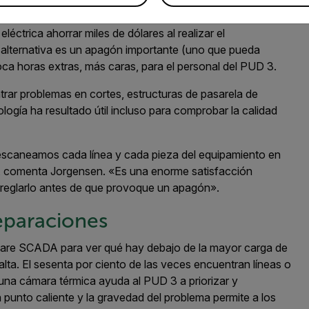
D 3 ayuda a conseguir que el sistema eléctrico sea seguro
léctrica ahorrar miles de dólares al realizar el
a alternativa es un apagón importante (uno que pueda
ca horas extras, más caras, para el personal del PUD 3.
rar problemas en cortes, estructuras de pasarela de
logía ha resultado útil incluso para comprobar la calidad
: escaneamos cada línea y cada pieza del equipamiento en
, comenta Jorgensen. «Es una enorme satisfacción
arreglarlo antes de que provoque un apagón».
reparaciones
tware SCADA para ver qué hay debajo de la mayor carga de
lta. El sesenta por ciento de las veces encuentran líneas o
una cámara térmica ayuda al PUD 3 a priorizar y
 punto caliente y la gravedad del problema permite a los