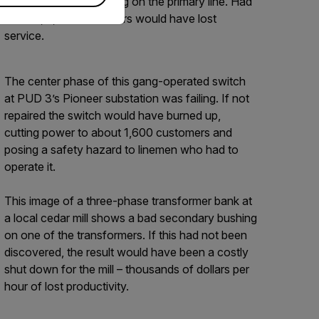
clamp is causing heating on the primary line. Had
it failed, 2,250 customers would have lost
service.
The center phase of this gang-operated switch
at PUD 3’s Pioneer substation was failing. If not
repaired the switch would have burned up,
cutting power to about 1,600 customers and
posing a safety hazard to linemen who had to
operate it.
This image of a three-phase transformer bank at
a local cedar mill shows a bad secondary bushing
on one of the transformers. If this had not been
discovered, the result would have been a costly
shut down for the mill – thousands of dollars per
hour of lost productivity.