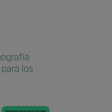
mografía
para los
DOWNLOAD THE STORY