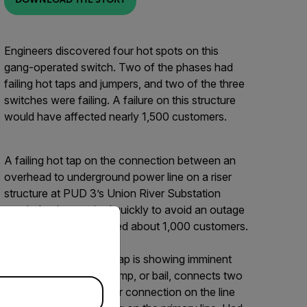
Engineers discovered four hot spots on this
gang-operated switch. Two of the phases had
failing hot taps and jumpers, and two of the three
switches were failing. A failure on this structure
would have affected nearly 1,500 customers.
A failing hot tap on the connection between an
overhead to underground power line on a riser
structure at PUD 3’s Union River Substation
needed to be repaired quickly to avoid an outage
priate version of our website.
that would have affected about 1,000 customers.
The center-phase hot tap is showing imminent
failure. This hot line-clamp, or bail, connects two
circuits together. A poor connection on the line