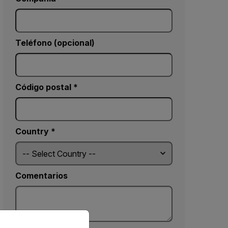
Teléfono (opcional)
Código postal *
Country *
Comentarios
priate version of our website.