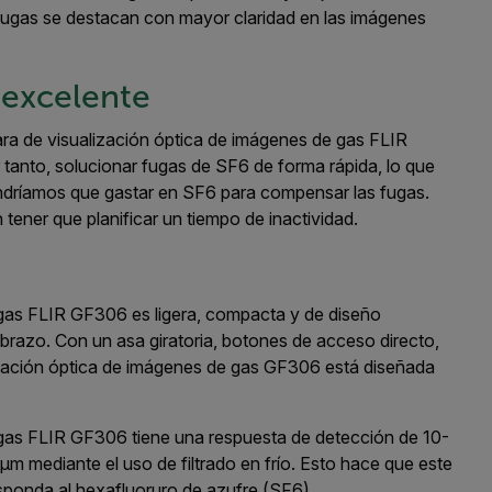
 fugas se destacan con mayor claridad en las imágenes
 excelente
ara de visualización óptica de imágenes de gas FLIR
tanto, solucionar fugas de SF6 de forma rápida, lo que
endríamos que gastar en SF6 para compensar las fugas.
ener que planificar un tiempo de inactividad.
gas FLIR GF306 es ligera, compacta y de diseño
l brazo. Con un asa giratoria, botones de acceso directo,
alización óptica de imágenes de gas GF306 está diseñada
 gas FLIR GF306 tiene una respuesta de detección de 10-
m mediante el uso de filtrado en frío. Esto hace que este
sponda al hexafluoruro de azufre (SF6).