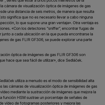
r”, tienes que estar a unos pocos milímetros de la
n la cámara de visualización óptica de imágenes de gas
e una distancia de seis metros, de manera que resulta
 Esto significa que no es necesario llevar a cabo ninguna
inspección, lo que supone una gran ventaja». Otra ventaja es
ciones. «Con los detectores “sniffer”, encontrar fugas de
 junto a cada ubicación en la que pueda encontrarse la
ágenes de gas FLIR GF306, se puede explorar una parte
lización óptica de imágenes de gas FLIR GF306 son
e hace que sea fácil de utilizar», dice Sedláček.
edláček utiliza a menudo es el modo de sensibilidad alta
as las cámaras de visualización óptica de imágenes de gas
 vídeo mediante la sustracción de imágenes que mejora la
 La función HSM sustrae un porcentaje de señales de
 de vídeo de fotogramas posteriores y mejora las