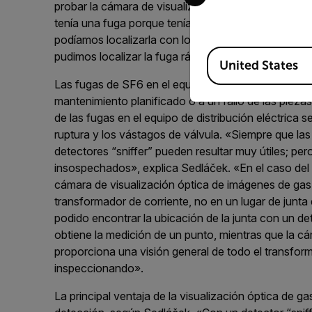
probar la cámara de visualización óptica de imág
tenía una fuga porque teníamos que llenarlo con 
podíamos localizarla con los detectores “sniffer”. 
Available Locations
pudimos localizar la fuga rápidamente».
United States
Las fugas de SF6 en el equipo eléctrico pueden debe
mantenimiento planificado o a un fallo de las piez
de las fugas en el equipo de distribución eléctrica s
ruptura y los vástagos de válvula. «Siempre que las 
detectores “sniffer” pueden resultar muy útiles; pe
insospechados», explica Sedláček. «En el caso del 
cámara de visualización óptica de imágenes de gas 
transformador de corriente, no en un lugar de junt
podido encontrar la ubicación de la junta con un det
obtiene la medición de un punto, mientras que la c
proporciona una visión general de todo el transform
inspeccionando».
La principal ventaja de la visualización óptica de 