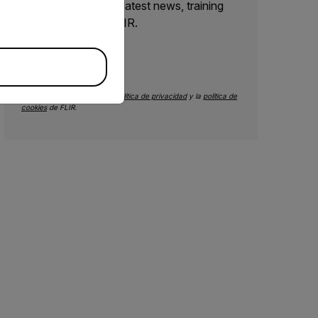
Yes, email me the latest news, training
and deals from FLIR.
ENVIAR
Al enviarlo, usted acepta la
política de privacidad
y la
política de
cookies
de FLIR.