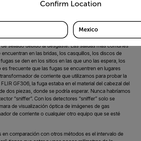
Confirm Location
enes de gas FLIR GF306 es un buen ejemplo. Sabíamos que
SF6 cada seis u ocho meses aproximadamente, pero no
Gracias a la cámara de visualización óptica FLIR GF306,
Mexico
rse a errores de instalación, a desequilibrios durante el
as de sellado debido al desgaste. Las salidas más comunes
e encuentran en las bridas, los casquillos, los discos de
fugas se den en los sitios en las que uno las espera, los
ro es frecuente que las fugas se encuentren en lugares
transformador de corriente que utilizamos para probar la
FLIR GF306, la fuga estaba en el material del cabezal del
a de dos piezas, donde se podría esperar. Nunca habríamos
ector “sniffer”. Con los detectores “sniffer” solo se
ámara de visualización óptica de imágenes de gas
ador de corriente o cualquier otro equipo que se esté
gas en comparación con otros métodos es el intervalo de