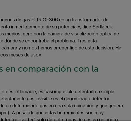
imágenes de gas FLIR GF306 en un transformador de
uenta inmediatamente de su potencial», dice Sedláček.
ros medios, pero con la cámara de visualización óptica de
 dónde se encontraba el problema. Tras esta
a cámara y no nos hemos arrepentido de esta decisión. Ha
pocos meses de uso».
as en comparación con la
no es inflamable, es casi imposible detectarlo a simple
etectar este gas invisible es el denominado detector
n de un determinado gas en una sola ubicación y que genera
(ppm). A pesar de que estas herramientas son muy
 detector “sniffer” solo detecta fugas de gas en un punto.
untry and language from the options below to access the appro
uga. El transformador de corriente que utilizamos para