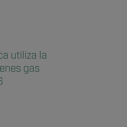
 utiliza la
genes gas
6