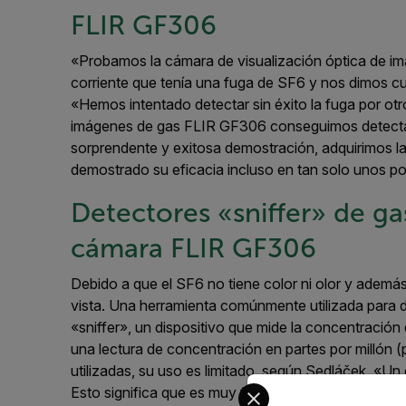
FLIR GF306
«Probamos la cámara de visualización óptica de 
corriente que tenía una fuga de SF6 y nos dimos c
«Hemos intentado detectar sin éxito la fuga por ot
imágenes de gas FLIR GF306 conseguimos detectar
sorprendente y exitosa demostración, adquirimos l
demostrado su eficacia incluso en tan solo unos 
Detectores «sniffer» de g
cámara FLIR GF306
Debido a que el SF6 no tiene color ni olor y además 
vista. Una herramienta comúnmente utilizada para d
«sniffer», un dispositivo que mide la concentració
una lectura de concentración en partes por millón 
utilizadas, su uso es limitado, según Sedláček. «Un
Select your preferred co
Esto significa que es muy fácil pasar por alto una f