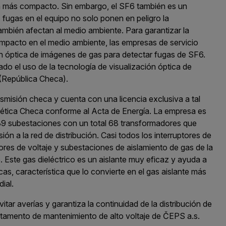
sea más compacto. Sin embargo, el SF6 también es un
s fugas en el equipo no solo ponen en peligro la
también afectan al medio ambiente. Para garantizar la
el impacto en el medio ambiente, las empresas de servicio
ón óptica de imágenes de gas para detectar fugas de SF6.
do el uso de la tecnología de visualización óptica de
(República Checa).
smisión checa y cuenta con una licencia exclusiva a tal
gética Checa conforme al Acta de Energía. La empresa es
39 subestaciones con un total 68 transformadores que
ión a la red de distribución. Casi todos los interruptores de
ores de voltaje y subestaciones de aislamiento de gas de la
e. Este gas dieléctrico es un aislante muy eficaz y ayuda a
cas, característica que lo convierte en el gas aislante más
ial.
ar averías y garantiza la continuidad de la distribución de
artamento de mantenimiento de alto voltaje de ČEPS a.s.