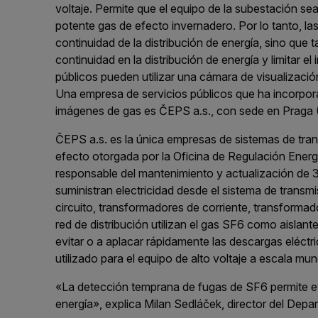
voltaje. Permite que el equipo de la subestación 
potente gas de efecto invernadero. Por lo tanto, la
continuidad de la distribución de energía, sino que 
continuidad en la distribución de energía y limitar 
públicos pueden utilizar una cámara de visualizaci
Una empresa de servicios públicos que ha incorpora
imágenes de gas es ČEPS a.s., con sede en Praga 
ČEPS a.s. es la única empresas de sistemas de tran
efecto otorgada por la Oficina de Regulación Ener
responsable del mantenimiento y actualización de 
suministran electricidad desde el sistema de transmis
circuito, transformadores de corriente, transformad
red de distribución utilizan el gas SF6 como aislant
evitar o a aplacar rápidamente las descargas eléctri
utilizado para el equipo de alto voltaje a escala mund
«La detección temprana de fugas de SF6 permite evit
energía», explica Milan Sedláček, director del Dep