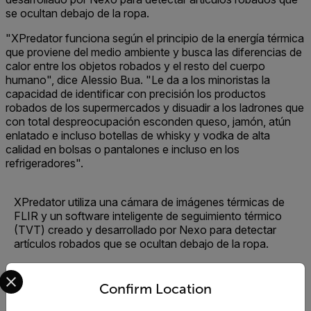
se ocultan debajo de la ropa.
"XPredator funciona según el principio de la energía térmica
que proviene del medio ambiente y busca las diferencias de
calor entre los objetos robados y el resto del cuerpo
humano", dice Alessio Bua. "Le da a los minoristas la
capacidad de identificar con precisión los productos
robados de los supermercados y disuadir a los ladrones que
con total despreocupación esconden queso, jamón, atún
enlatado e incluso botellas de whisky y vodka de alta
calidad en bolsas o pantalones e incluso en los
refrigeradores".
XPredator utiliza una cámara de imágenes térmicas de
FLIR y un software inteligente de seguimiento térmico
(TVT) creado y desarrollado por Nexo para detectar
artículos robados que se ocultan debajo de la ropa.
Select your preferred country and language from the options 
El hurto en tiendas y el robo en tiendas minoristas puede
Confirm Location
no parecer un gran negocio, pero para las pequeñas
empresas que luchan por la supervivencia, tiene un gran