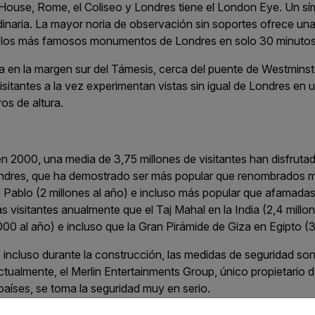
 House, Rome, el Coliseo y Londres tiene el London Eye. Un sí
dinaria. La mayor noria de observación sin soportes ofrece un
de los más famosos monumentos de Londres en solo 30 minutos
 en la margen sur del Támesis, cerca del puente de Westminste
sitantes a la vez experimentan vistas sin igual de Londres en u
os de altura.
n 2000, una media de 3,75 millones de visitantes han disfruta
Londres, que ha demostrado ser más popular que renombrados 
Pablo (2 millones al año) e incluso más popular que afamadas 
 visitantes anualmente que el Taj Mahal en la India (2,4 mill
00 al año) e incluso que la Gran Pirámide de Giza en Egipto (3 
 incluso durante la construcción, las medidas de seguridad son
ualmente, el Merlin Entertainments Group, único propietario 
países, se toma la seguridad muy en serio.
untry and language from the options below to access the appro