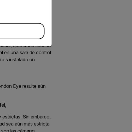
London Eye resulte aún
fel,
te seguro de día y de
nusual, queremos saberlo
l en una sala de control
mos instalado un
London Eye resulte aún
fel,
 estrictas. Sin embargo,
ad sea aún más estricta
e son las cámaras