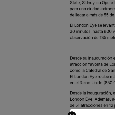
State, Sídney, su Opera
para una ciudad extraor
de llegar a más de 55 
El London Eye se levanta
30 minutos, hasta 800 vi
observación de 135 metr
Desde su inauguración e
atracción favorita de 
como la Catedral de San 
El London Eye recibe más
en el Reino Unido (850 0
Desde la inauguración, e
London Eye. Además, act
de 51 atracciones en 12 
Select your preferred co