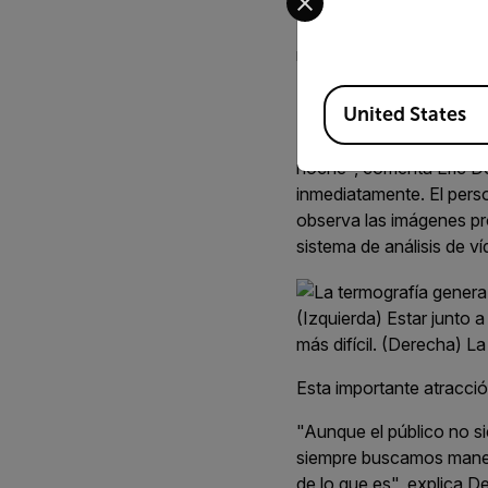
(Izquierda) Estar junto 
más difícil. (Derecha) L
Available Locations
Esta importante atracción
United States
"Nuestro trabajo consis
noche", comenta Eric De
inmediatamente. El perso
observa las imágenes pr
sistema de análisis de ví
(Izquierda) Estar junto 
más difícil. (Derecha) L
Esta importante atracción
"Aunque el público no si
siempre buscamos manera
de lo que es", explica 