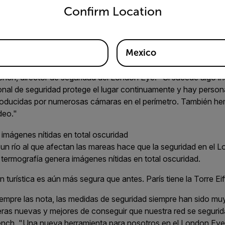
Confirm Location
a un río al que afectan las mareas hace que la seguridad en el 
a termografía genera imágenes nítidas en total oscuridad.
 turística es aún más segura que antes. París tiene la Torre Eif
Mexico
te en asegurarnos de que el London Eye sea un lugar sumamen
nch, director de seguridad del London Eye. "Si sucede algo i
nal de seguridad protege el lugar continuamente y hay persona
oducidas por numerosas cámaras en el perímetro. También he
deo."
a un río al que afectan las mareas hace que la seguridad en el 
a termografía genera imágenes nítidas en total oscuridad.
 turística es aún más segura que antes. París tiene la Torre Eif
empre las nota, las medidas de seguridad siempre han sido muy
s nuevas y mejores de conseguir que nuestra red se segurid
Dench. "Una nueva herramienta para nosotros en el London Ey