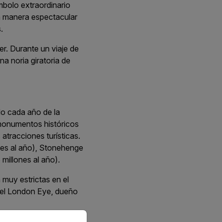
mbolo extraordinario
a manera espectacular
.
r. Durante un viaje de
na noria giratoria de
do cada año de la
monumentos históricos
atracciones turísticas.
ones al año), Stonehenge
millones al año).
 muy estrictas en el
del London Eye, dueño
priate version of our website.