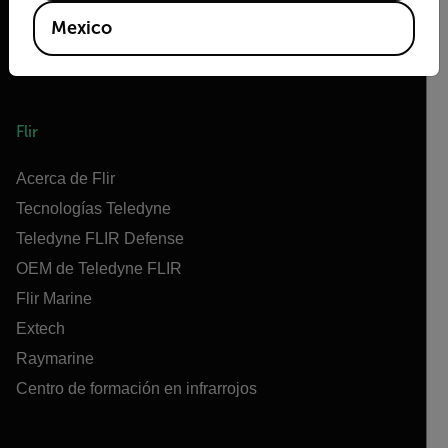
Mexico
Flir
Acerca de Flir
Tecnologías Teledyne
Teledyne FLIR Defense
OEM de Teledyne FLIR
Flir Marine
Extech
Raymarine
Centro de formación en infrarrojos