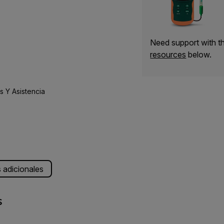
Need support with 
resources
below.
 Y Asistencia
s adicionales
s