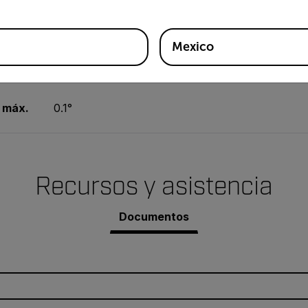
32 to 149°F (0 to 65°C)
Mexico
básica
±1.8°F/1°C
 máx.
0.1°
Recursos y asistencia
Documentos