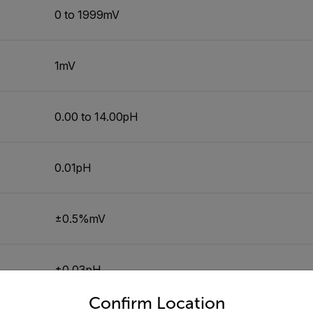
0 to 1999mV
1mV
0.00 to 14.00pH
0.01pH
±0.5%mV
±0.03pH
untry and language from the options below to access the appro
Confirm Location