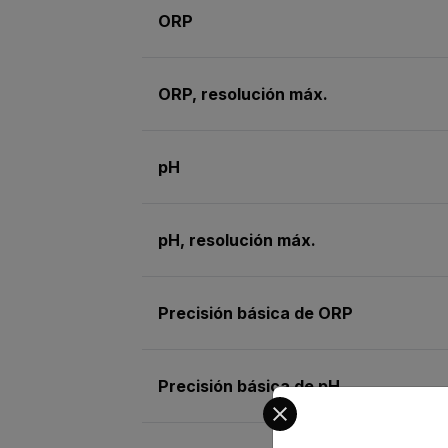
ORP
ORP, resolución máx.
pH
pH, resolución máx.
Precisión básica de ORP
Precisión básica de pH
Select your preferred co