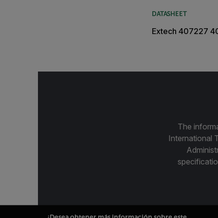
DATASHEET
Extech 407227 4
The informa
International 
Administ
specificatio
¿Desea obtener más información sobre este