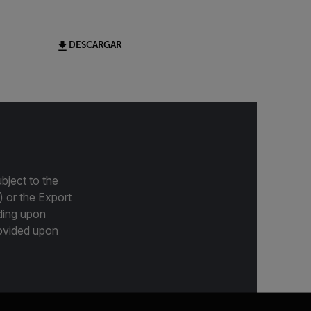
DESCARGAR
bject to the
) or the Export
ding upon
provided upon