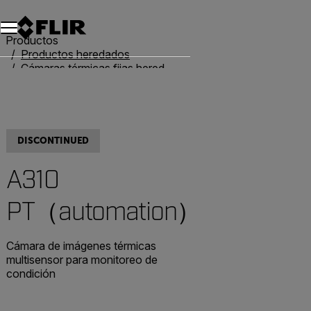
Productos
Productos heredados
Cámaras térmicas fijas heredadas
A310 PT（automation）
DISCONTINUED
A310
PT（automation）
Cámara de imágenes térmicas
multisensor para monitoreo de
condición