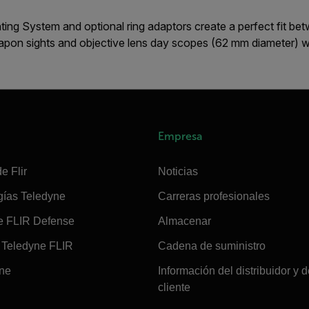
g System and optional ring adaptors create a perfect fit bet
apon sights and objective lens day scopes (62 mm diameter) wh
Empresa
e Flir
Noticias
gías Teledyne
Carreras profesionales
e FLIR Defense
Almacenar
Teledyne FLIR
Cadena de suministro
ine
Información del distribuidor y d
cliente