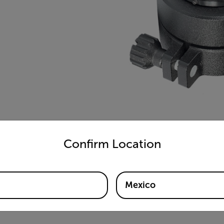
untry and language from the options below to access the appro
Confirm Location
Mexico