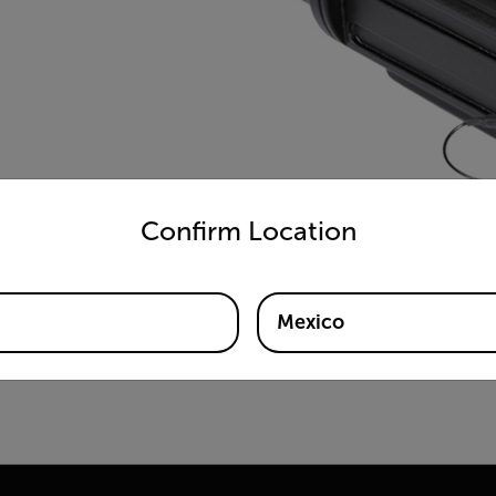
untry and language from the options below to access the appro
Confirm Location
Mexico