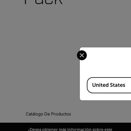
Select your preferred co
Available Locations
United States
Catálogo De Productos
¿Desea obtener más información sobre este