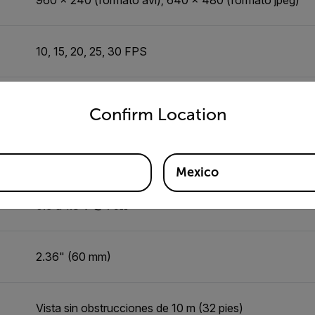
10, 15, 20, 25, 30 FPS
untry and language from the options below to access the appro
ica
2.4 GHz
Confirm Location
3.3 pies (1 m)
Mexico
0.9 a 1.3 V @ 75Ω
2.36" (60 mm)
Vista sin obstrucciones de 10 m (32 pies)