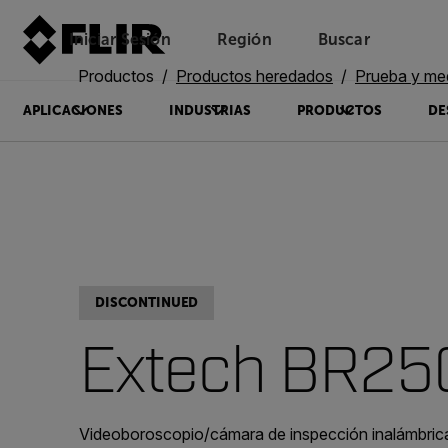
Iniciar Sesión
Región
Buscar
Productos
Productos heredados
Prueba y me
APLICACIONES
INDUSTRIAS
PRODUCTOS
DE
DISCONTINUED
Extech BR25
Videoboroscopio/cámara de inspección inalámbric