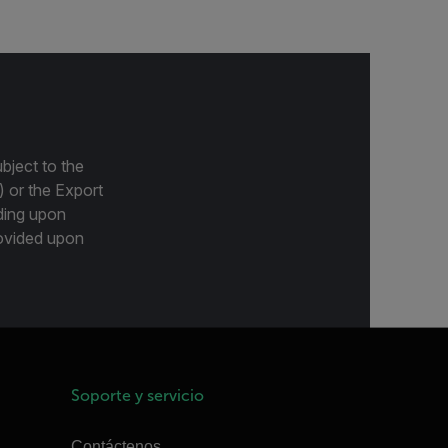
bject to the
) or the Export
ding upon
provided upon
Soporte y servicio
Contáctenos