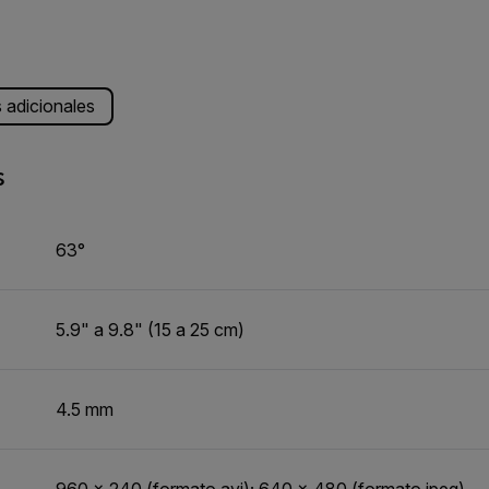
s adicionales
s
63°
5.9" a 9.8" (15 a 25 cm)
4.5 mm
960 × 240 (formato avi); 640 × 480 (formato jpeg)