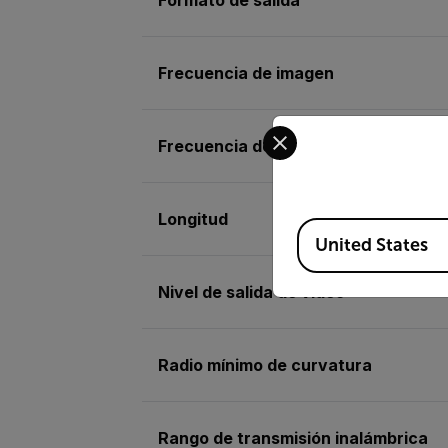
Frecuencia de imagen
Select your preferred co
Frecuencia de transmisión inalámbr
Longitud
Available Locations
United States
Nivel de salida de video
Radio mínimo de curvatura
Rango de transmisión inalámbrica