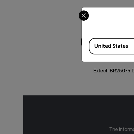
Select your preferred co
Buscar
Available Locations
United States
DATASHEET
Extech BR250-5 
The informa