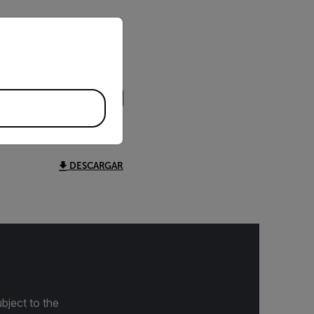
priate version of our website.
DESCARGAR
bject to the