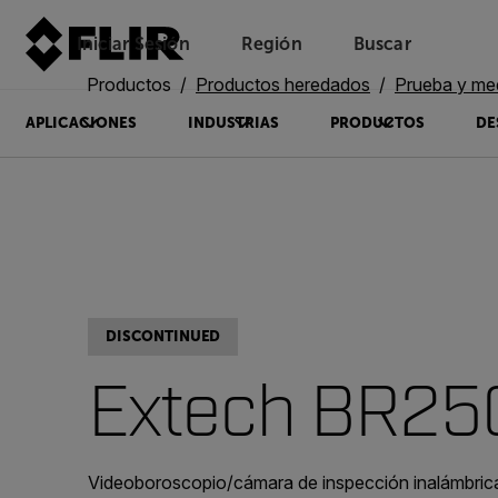
Iniciar Sesión
Región
Buscar
Productos
Productos heredados
Prueba y me
APLICACIONES
INDUSTRIAS
PRODUCTOS
DE
DISCONTINUED
Extech BR25
Videoboroscopio/cámara de inspección inalámbric