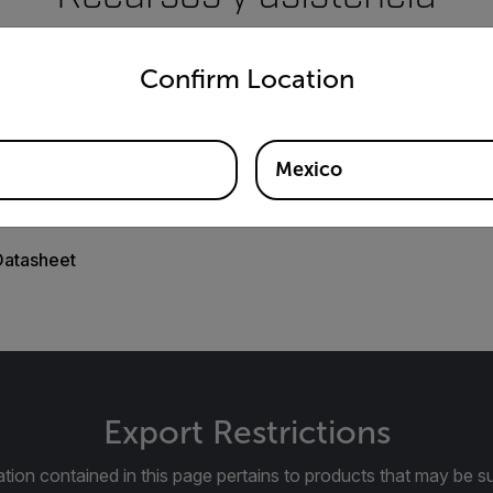
untry and language from the options below to access the appro
Documentos
Confirm Location
Mexico
Datasheet
Export Restrictions
tion contained in this page pertains to products that may be su