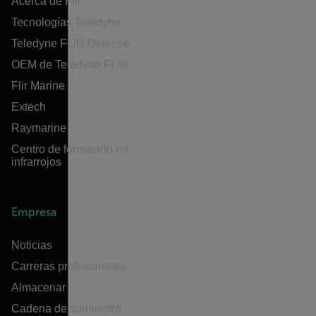
Acerca de Flir
Tecnologías Teledyne
Teledyne FLIR Defense
OEM de Teledyne FLIR
Flir Marine
Extech
Raymarine
Centro de formación en
infrarrojos
Empresa
Noticias
Carreras profesionales
Almacenar
Cadena de suministro