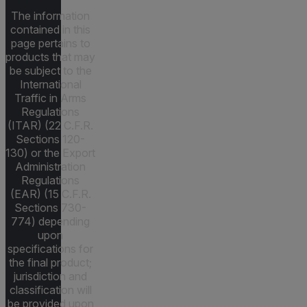
The information
contained in this
page pertains to
products that may
be subject to the
International
Traffic in Arms
Regulations
(ITAR) (22 C.F.R.
Sections 120-
130) or the Export
Administration
Regulations
(EAR) (15 C.F.R.
Sections 730-
774) depending
upon
specifications for
the final product;
jurisdiction and
classification will
be provided upon