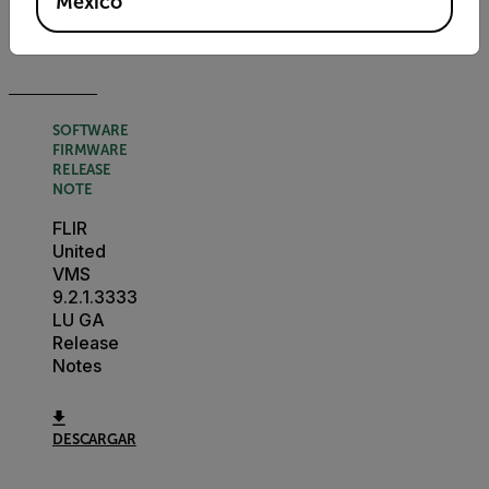
Mexico
DESCARGAR
SOFTWARE
FIRMWARE
RELEASE
NOTE
FLIR
United
VMS
9.2.1.3333
LU GA
Release
Notes
DESCARGAR