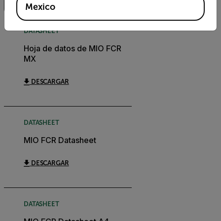
Mexico
DATASHEET
Hoja de datos de MIO FCR
MX
DESCARGAR
DATASHEET
MIO FCR Datasheet
DESCARGAR
DATASHEET