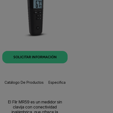
SOLICITAR INFORMACIÓN
Catálogo De Productos
Especificaciones
Accesorios
R
El Flir MR59 es un medidor sin
clavija con conectividad
inalámbrica, que ofrece la