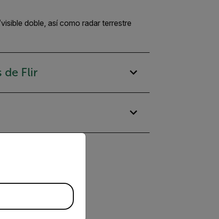
isible doble, así como radar terrestre
de Flir
priate version of our website.