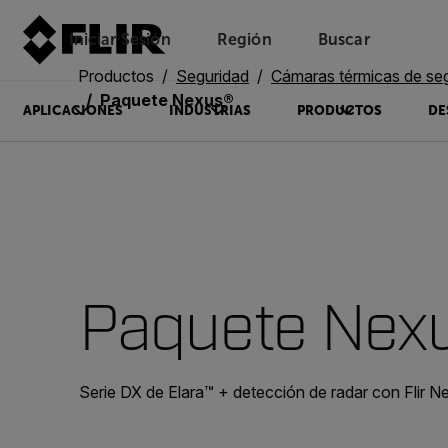
Iniciar Sesión
Región
Buscar
Productos
Seguridad
Cámaras térmicas de se
Paquete Nexus®
APLICACIONES
INDUSTRIAS
PRODUCTOS
DE
Paquete Nex
Serie DX de Elara™ + detección de radar con Flir N