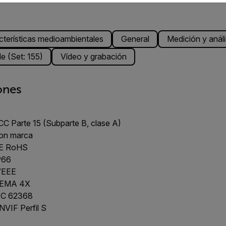
cterísticas medioambientales
General
Medición y análi
le (Set: 155)
Vídeo y grabación
ones
CC Parte 15 (Subparte B, clase A)
on marca
E RoHS
P66
EEE
EMA 4X
EC 62368
NVIF Perfil S