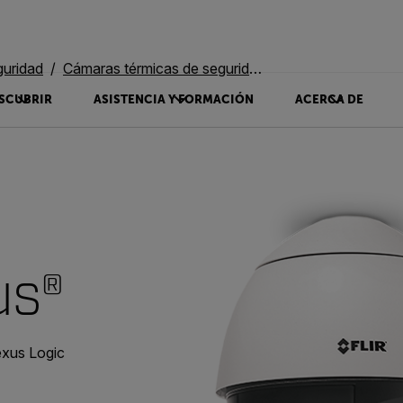
guridad
Cámaras térmicas de seguridad con posicionamiento horizontal e vertical
SCUBRIR
ASISTENCIA Y FORMACIÓN
ACERCA DE
us®
exus Logic