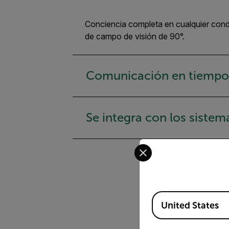
Conciencia completa en cualquier condi
de campo de visión de 90°.
Comunicación en tiempo re
Se integra con los sistem
Select your preferred co
Available Locations
United States