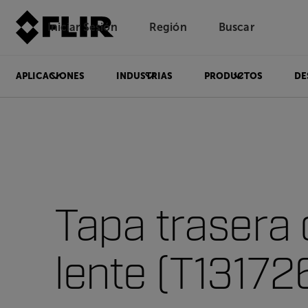
Iniciar Sesión
Región
Buscar
APLICACIONES
INDUSTRIAS
PRODUCTOS
DE
Tapa trasera 
lente (T1317