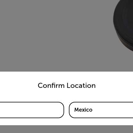
untry and language from the options below to access the appro
Confirm Location
Mexico