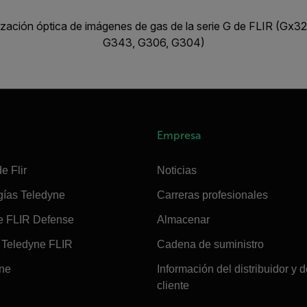
ización óptica de imágenes de gas de la serie G de FLIR (Gx
G343, G306, G304)
Empresa
e Flir
Noticias
gías Teledyne
Carreras profesionales
e FLIR Defense
Almacenar
Teledyne FLIR
Cadena de suministro
ine
Información del distribuidor y d
cliente