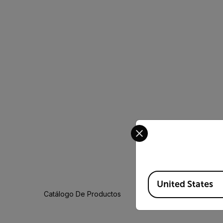
Select your preferred co
Available Locations
United States
Catálogo De Productos