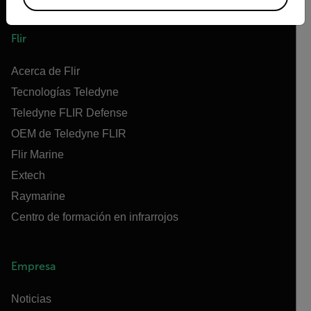
Flir
Acerca de Flir
Tecnologías Teledyne
Teledyne FLIR Defense
OEM de Teledyne FLIR
Flir Marine
Extech
Raymarine
Centro de formación en infrarrojos
Empresa
Noticias