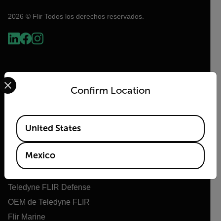
2026 © Flir Todos los derechos reservados.
Select your preferred country and language from the options 
Confirm Location
Available Locations
United States
Flir
Mexico
Acerca de Flir
Tecnologías Teledyne
Teledyne FLIR Defense
OEM de Teledyne FLIR
Flir Marine