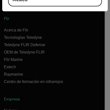
Flir
Acerca de Flir
Tecnologías Teledyne
Teledyne FLIR Defense
OEM de Teledyne FLIR
Flir Marine
Extech
Raymarine
Centro de formación en infrarrojos
Empresa