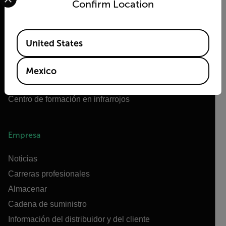
Confirm Location
Tecnologías Teledyne
Teledyne FLIR Defense
Available Locations
OEM de Teledyne FLIR
United States
Flir Marine
Extech
Mexico
Raymarine
Centro de formación en infrarrojos
Empresa
Noticias
Carreras profesionales
Almacenar
Cadena de suministro
Información del distribuidor y del cliente