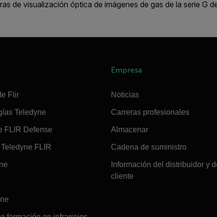
as de visualización óptica de imágenes de gas de la serie G d
Empresa
e Flir
Noticias
gías Teledyne
Carreras profesionales
e FLIR Defense
Almacenar
Teledyne FLIR
Cadena de suministro
ine
Información del distribuidor y d
cliente
ine
e formación en infrarrojos