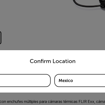
)
untry and language from the options below to access the appro
Confirm Location
Mexico
 con enchufes múltiples para cámaras térmicas FLIR Exx, cáma