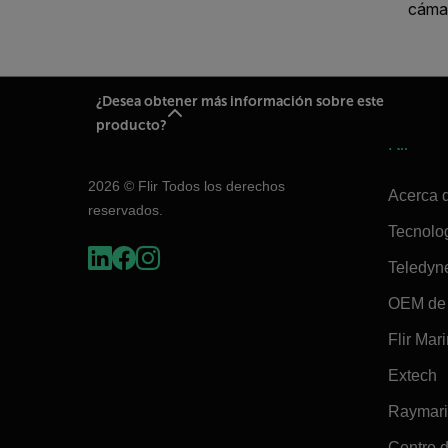
cámar
¿Desea obtener más información sobre este
producto?
Flir
2026 © Flir Todos los derechos
Acerca d
reservados.
Tecnolo
Teledyn
OEM de 
Flir Mar
Extech
Raymar
Centro d