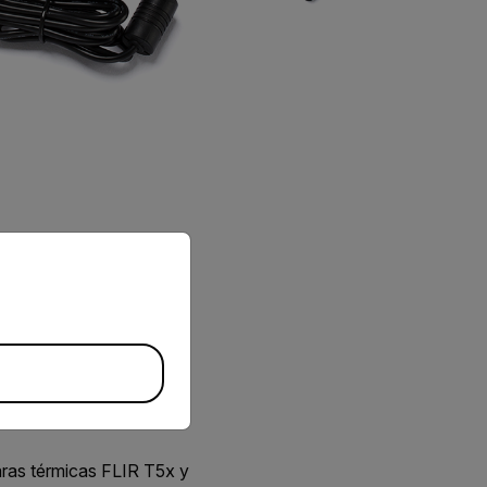
priate version of our website.
ras térmicas FLIR T5x y