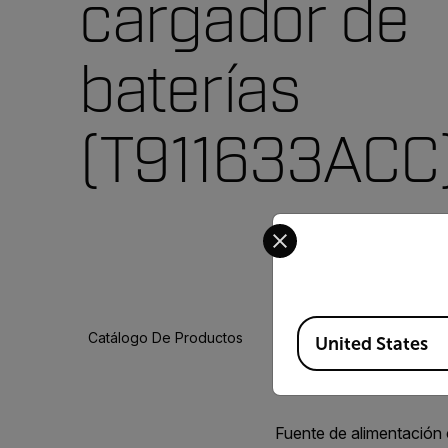
cargador de
baterías
(T911633ACC
Select your preferred co
Available Locations
Catálogo De Productos
United States
Fuente de alimentación