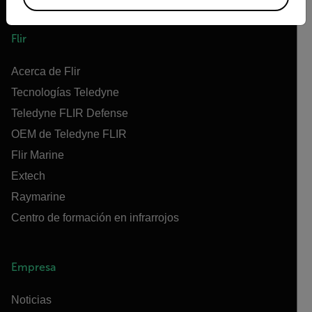
Flir
Acerca de Flir
Tecnologías Teledyne
Teledyne FLIR Defense
OEM de Teledyne FLIR
Flir Marine
Extech
Raymarine
Centro de formación en infrarrojos
Empresa
Noticias