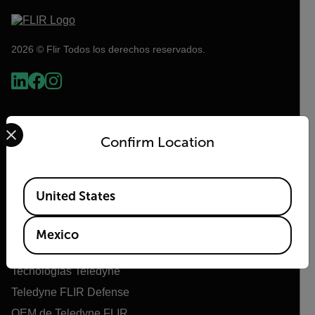
2026 © Flir Todos los derechos reservados.
Select your preferred country and language from the options 
Confirm Location
Available Locations
United States
Flir
Mexico
Acerca de Flir
Tecnologías Teledyne
Teledyne FLIR Defense
OEM de Teledyne FLIR