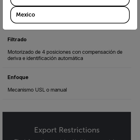
Rango de temperatura opcional
Mexico
Hasta 3000 °C Desde -20 °C
Filtrado
Motorizado de 4 posiciones con compensación de
deriva e identificación automática
Enfoque
Mecanismo USL o manual
Export Restrictions