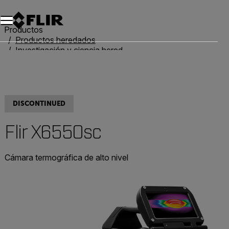
Productos
Productos heredados
Investigación y ciencia heredadas
FLIR X6550sc
DISCONTINUED
Flir X6550sc
Cámara termográfica de alto nivel