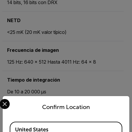
14 bits, 16 bits con DRX
NETD
<25 mK (20 mK valor típico)
Frecuencia de imagen
125 Hz: 640 × 512 Hasta 4011 Hz: 64 × 8
Tiempo de integración
De 10 a 20 000 µs
Select your preferred country and language from the options 
Confirm Location
Rango de temperatura estándar
De 5 a 300 °C
Available Locations
United States