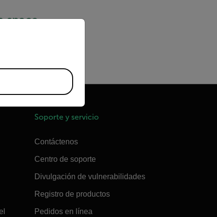
a space
priate version of our website.
Soporte y servicio
Contáctenos
Centro de soporte
Divulgación de vulnerabilidades
Registro de productos
el
Pedidos en línea