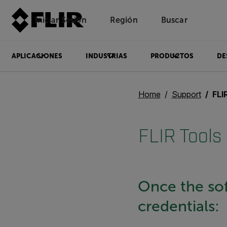
Iniciar Sesión
Región
Buscar
APLICACIONES
INDUSTRIAS
PRODUCTOS
DE
Home
Support
FLI
FLIR Tools 
Once the sof
credentials: