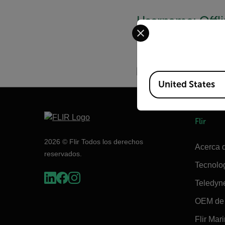
Username: Offli
Select your preferred co
between Offlin
Password: letm
Available Locations
United States
Flir
2026 © Flir Todos los derechos
Acerca d
reservados.
Tecnolo
Teledyn
OEM de 
Flir Mar