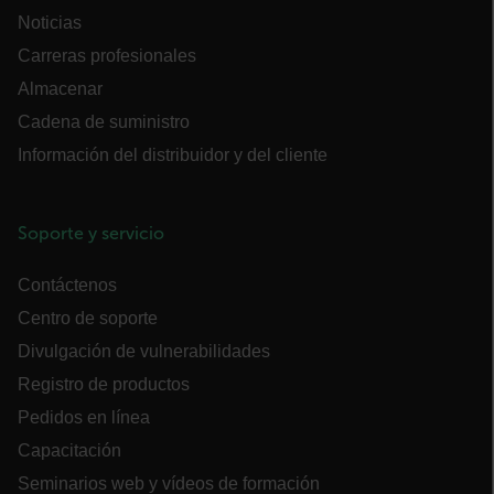
Noticias
COOKIES DE FUNCIONALIDAD
Carreras profesionales
Almacenar
Cadena de suministro
Cookies estrictamente necesarias
Información del distribuidor y del cliente
Cookies de rendimiento
Cookies de preferencias
Cookies de funcionalidad
Soporte y servicio
Las cookies estrictamente necesarias permiten la
Contáctenos
funcionalidad principal del sitio web, como el
inicio de sesión de usuario y la gestión de
Centro de soporte
cuentas. El sitio web no se puede utilizar
correctamente sin las cookies estrictamente
Divulgación de vulnerabilidades
necesarias.
Registro de productos
Nombre
Pedidos en línea
cart_products_oids
Capacitación
cart_products_skus
Seminarios web y vídeos de formación