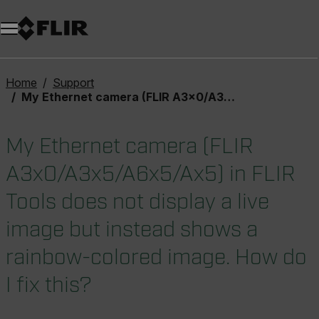
Home
Support
My Ethernet camera (FLIR A3x0/A3x5/A6x5/Ax5) in FLIR Tools does not display a live image but instead shows a rainbow-colored image. How do I fix this?
My Ethernet camera (FLIR
A3x0/A3x5/A6x5/Ax5) in FLIR
Tools does not display a live
image but instead shows a
rainbow-colored image. How do
I fix this?