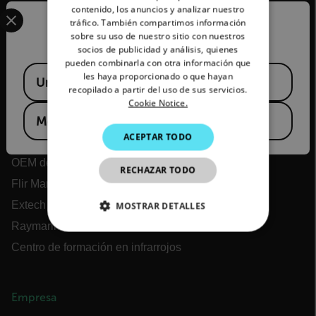
GERMAN
Select your preferred country and language from the options 
contenido, los anuncios y analizar nuestro
tráfico. También compartimos información
Confirm Location
FRENCH
sobre su uso de nuestro sitio con nuestros
socios de publicidad y análisis, quienes
SPANISH
pueden combinarla con otra información que
Flir
Available Locations
PORTUGUESE
les haya proporcionado o que hayan
United States
recopilado a partir del uso de sus servicios.
Acerca de Flir
ITALIAN
Cookie Notice.
Mexico
Tecnologías Teledyne
KOREAN
ACEPTAR TODO
Teledyne FLIR Defense
JAPANESE
OEM de Teledyne FLIR
RECHAZAR TODO
CHINESE
Flir Marine
Extech
MOSTRAR DETALLES
Raymarine
COOKIES ESTRICTAMENTE
NECESARIAS
Centro de formación en infrarrojos
COOKIES DE RENDIMIENTO
Empresa
COOKIES DE PREFERENCIAS