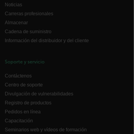
Noticias
COOKIES DE FUNCIONALIDAD
Carreras profesionales
Almacenar
Cadena de suministro
Cookies estrictamente necesarias
Información del distribuidor y del cliente
Cookies de rendimiento
Cookies de preferencias
Cookies de funcionalidad
Soporte y servicio
Las cookies estrictamente necesarias permiten la
Contáctenos
funcionalidad principal del sitio web, como el
inicio de sesión de usuario y la gestión de
Centro de soporte
cuentas. El sitio web no se puede utilizar
correctamente sin las cookies estrictamente
Divulgación de vulnerabilidades
necesarias.
Registro de productos
Nombre
Pedidos en línea
cart_products_oids
Capacitación
cart_products_skus
Seminarios web y vídeos de formación