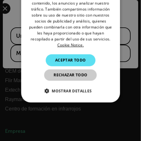
GERMAN
Select your preferred country and language from the options 
contenido, los anuncios y analizar nuestro
tráfico. También compartimos información
Confirm Location
FRENCH
sobre su uso de nuestro sitio con nuestros
socios de publicidad y análisis, quienes
SPANISH
pueden combinarla con otra información que
Flir
Available Locations
PORTUGUESE
les haya proporcionado o que hayan
United States
recopilado a partir del uso de sus servicios.
Acerca de Flir
ITALIAN
Cookie Notice.
Tecnologías Teledyne
Mexico
KOREAN
ACEPTAR TODO
Teledyne FLIR Defense
JAPANESE
OEM de Teledyne FLIR
RECHAZAR TODO
CHINESE
Flir Marine
Extech
MOSTRAR DETALLES
Raymarine
COOKIES ESTRICTAMENTE
NECESARIAS
Centro de formación en infrarrojos
COOKIES DE RENDIMIENTO
Empresa
COOKIES DE PREFERENCIAS