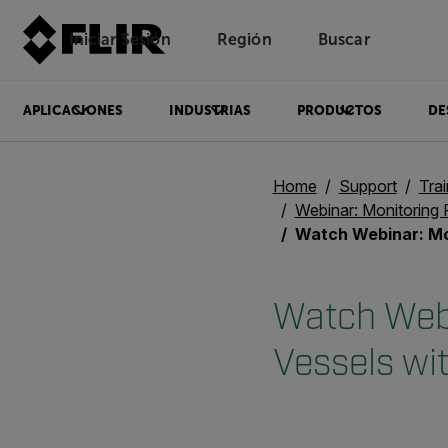
Iniciar Sesión
Región
Buscar
APLICACIONES
INDUSTRIAS
PRODUCTOS
DE
Home
Support
Trai
Webinar: Monitoring 
Watch Webinar: Monitoring Refractory L
Watch Webi
Vessels wi