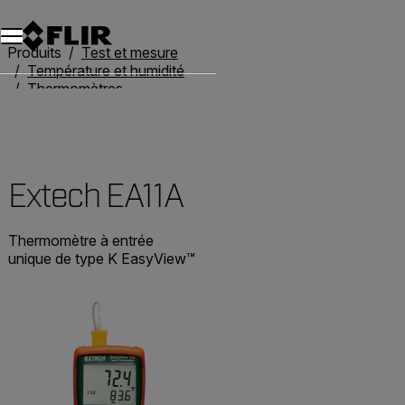
Unread messages
Modèle
Supprimer
articles
article
Ajouter au panier
Ajouté au panier
Produits
Test et mesure
Température et humidité
Thermomètres
Extech EA11A
Extech EA11A
Thermomètre à entrée
unique de type K EasyView™