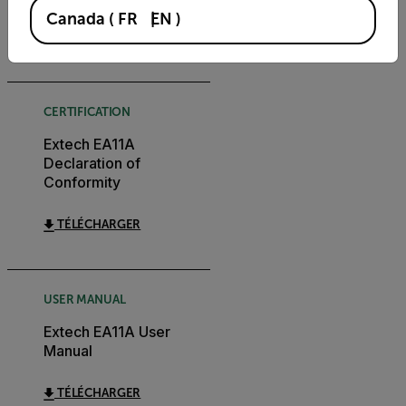
Canada
(
FR
EN
)
TÉLÉCHARGER
CERTIFICATION
Extech EA11A
Declaration of
Conformity
TÉLÉCHARGER
USER MANUAL
Extech EA11A User
Manual
TÉLÉCHARGER