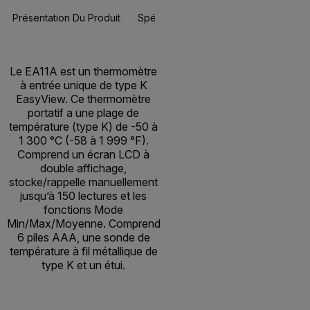
Présentation Du Produit
Spécifications
Ressources Et Assi
BUY NOW
Le EA11A est un thermomètre
à entrée unique de type K
EasyView. Ce thermomètre
portatif a une plage de
température (type K) de -50 à
1 300 °C (-58 à 1 999 °F).
Comprend un écran LCD à
double affichage,
stocke/rappelle manuellement
jusqu’à 150 lectures et les
fonctions Mode
Min/Max/Moyenne. Comprend
6 piles AAA, une sonde de
température à fil métallique de
type K et un étui.