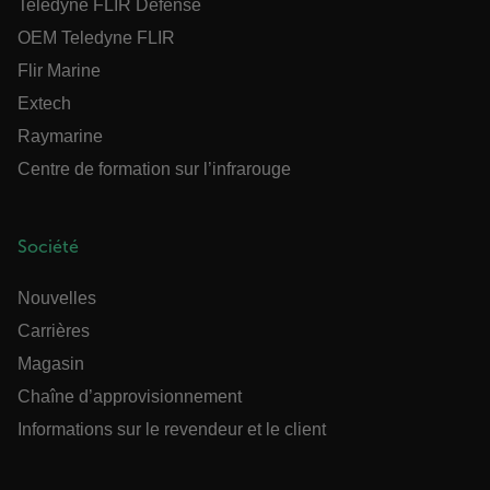
Teledyne FLIR Defense
OEM Teledyne FLIR
Flir Marine
CS_FPC
Extech
Politique de confidentialité de
Raymarine
Google
customizerChangeKey
Centre de formation sur l’infrarouge
sf_territory
x-ms-cpim-cache|[-abcdefghijklmnopqrstuvwxyz_0123456789]{2
Société
Nouvelles
__epiXSRF
Carrières
Magasin
Chaîne d’approvisionnement
OpenIdConnect.nonce.
[abcdefghijklmnopqrstuvwxyzABCDEFGHIJKLMNOPQRSTUVWXYZ0
Informations sur le revendeur et le client
Asset_Gate_Form_[abcdefghijklmnopqrstuvwxyzABCDEFGHIJ
{1-60}