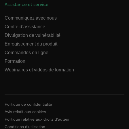
Assistance et service
Language
Communiquez avec nous
Centre d’assistance
Divulgation de vulnérabilité
Enregistrement du produit
Commandes en ligne
Formation
customer_id
Webinaires et vidéos de formation
.AspNetCore.Correlation.[-
abcdefghijklmnopqrstuvwxyzABCDEFGHIJKLMNOPQRSTUVWXYZ_
Politique de confidentialité
Avis relatif aux cookies
.AspNetCore.OpenIdConnect.Nonce.[-
Politique relative aux droits d’auteur
abcdefghijklmnopqrstuvwxyzABCDEFGHIJKLMNOPQRSTUVWXYZ_
Conditions d’utilisation