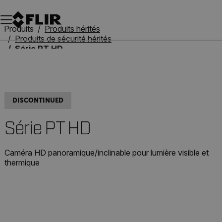
Unread messages
Modèle
Supprimer
articles
article
Ajouter au panier
Ajouté au panier
Produits
Produits hérités
Produits de sécurité hérités
Série PT HD
DISCONTINUED
Série PT HD
Caméra HD panoramique/inclinable pour lumière visible et
thermique