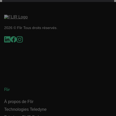
Strictement nécessaires
Performance
Ciblage
Fonctionnalité
2026 © Flir Tous droits réservés.
Les cookies strictement nécessaires habilitent des
fonctionnalités de base du site Web telles que la
connexion des utilisateurs et la gestion des
comptes. Le site Web ne peut pas être utilisé
correctement sans les cookies strictement
nécessaires.
Nom
cart_products_oids
cart_products_skus
Flir
cashrun_session_id
À propos de Flir
cashrun_site_id
Technologies Teledyne