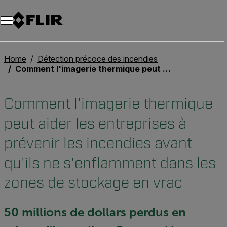
Unread messages
Modèle
Supprimer
articles
article
Ajouter au panier
Ajouté au panier
Home
Détection précoce des incendies
Comment l'imagerie thermique peut aider les entreprises à prévenir les incendies avant qu'ils ne s'enflamment dans les zones de stockage en vrac
Comment l'imagerie thermique
peut aider les entreprises à
prévenir les incendies avant
qu'ils ne s'enflamment dans les
zones de stockage en vrac
50 millions de dollars perdus en