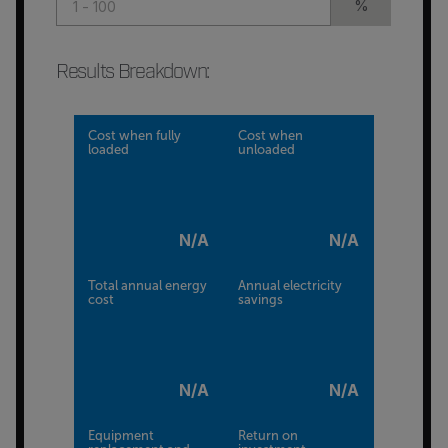
%
Results Breakdown
:
Cost when fully
Cost when
loaded
unloaded
N/A
N/A
Total annual energy
Annual electricity
cost
savings
N/A
N/A
Equipment
Return on