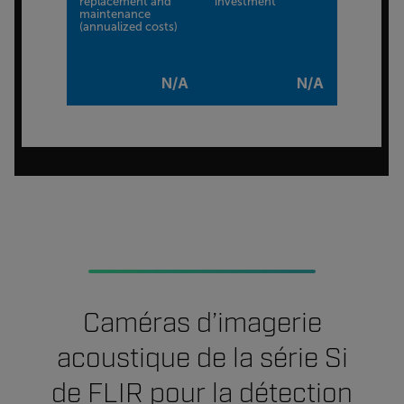
replacement and
investment
maintenance
(annualized costs)
N/A
N/A
Caméras d’imagerie
acoustique de la série Si
de FLIR pour la détection