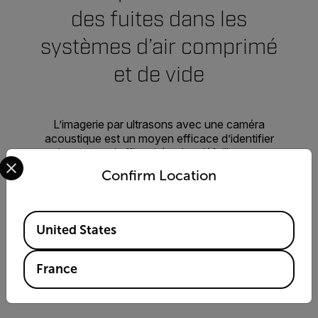
des fuites dans les
systèmes d’air comprimé
et de vide
L’imagerie par ultrasons avec une caméra
acoustique est un moyen efficace d’identifier
les pertes d’efficacité et les défaillances
Select your preferred country and language from the options 
potentielles jusqu’à 10 fois plus rapidement que
Confirm Location
les méthodes traditionnelles, avec une
formation minimale.
Available Locations
United States
DEMANDER DES INFOS
France