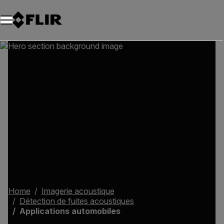
Unread messages
Modèle
Supprimer
articles
article
Ajouter au panier
Ajouté au panier
Home
Imagerie acoustique
Détection de fuites acoustiques
Applications automobiles