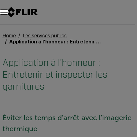
Unread messages
Modèle
Supprimer
articles
article
Ajouter au panier
Ajouté au panier
Home
Les services publics
Application à l’honneur : Entretenir et inspecter les garnitures
Application à l’honneur :
Entretenir et inspecter les
garnitures
Éviter les temps d’arrêt avec l’imagerie
thermique