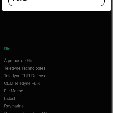
Flir
À propos de Flir
Teledyne Technologies
Teledyne FLIR Defense
OEM Teledyne FLIR
Flir Marine
Extech
Raymarine