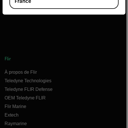
France
Flir
À propos de Flir
Teledyne Technologies
Teledyne FLIR Defense
OEM Teledyne FLIR
Flir Marine
Extech
Raymarine