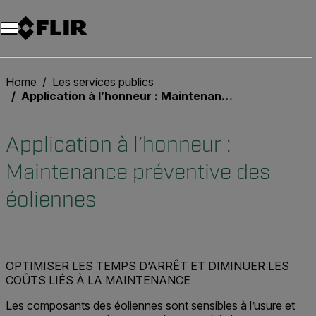
Unread messages
Modèle
Supprimer
articles
article
Ajouter au panier
Ajouté au panier
Home
Les services publics
Application à l’honneur : Maintenance préventive des éoliennes
Application à l’honneur :
Maintenance préventive des
éoliennes
OPTIMISER LES TEMPS D’ARRÊT ET DIMINUER LES
COÛTS LIÉS À LA MAINTENANCE
Les composants des éoliennes sont sensibles à l’usure et