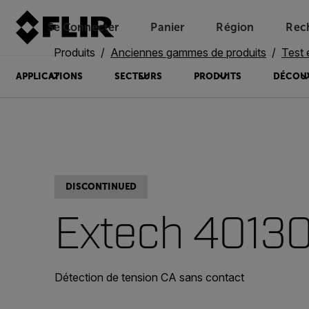
Se Connecter
Panier
Région
Rec
Unread messages
Modèle
Supprimer
articles
article
Ajouter au panier
Ajouté au panier
Produits
Anciennes gammes de produits
Test 
APPLICATIONS
SECTEURS
PRODUITS
DÉCOU
DISCONTINUED
Extech 4013
Détection de tension CA sans contact