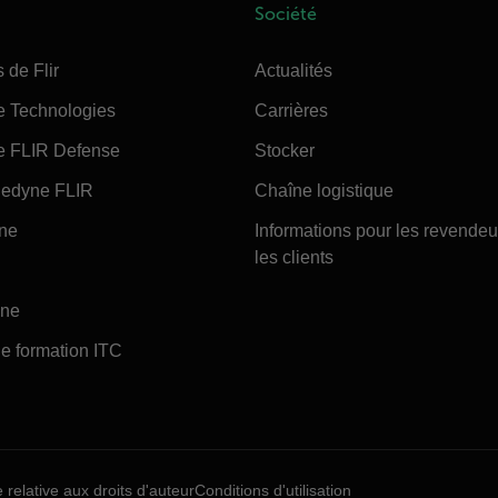
Société
 de Flir
Actualités
e Technologies
Carrières
e FLIR Defense
Stocker
edyne FLIR
Chaîne logistique
ine
Informations pour les revendeu
les clients
ine
e formation ITC
e relative aux droits d'auteur
Conditions d'utilisation