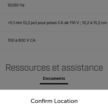
50/60 Hz
<5,1 mm (0,2 po) pour prises CA de 110 V ; 10,2 à 15,2 cm
100 à 600 V CA
Ressources et assistance
Documents
untry and language from the options below to access the appro
Confirm Location