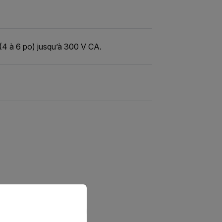
 (4 à 6 po) jusqu’à 300 V CA.
priate version of our website.
FILTRE