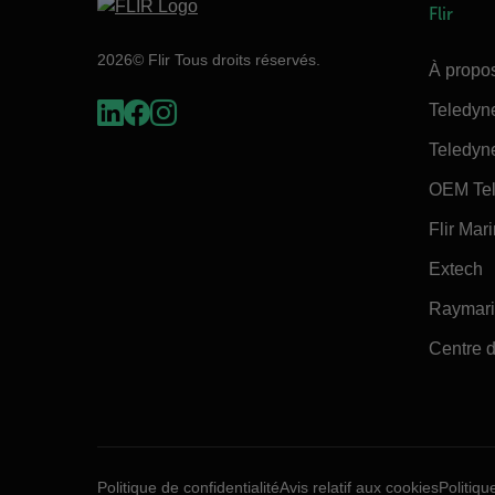
Flir
2026© Flir Tous droits réservés.
À propos
Teledyn
Teledyn
OEM Tel
Flir Mar
Extech
Raymar
Centre d
Politique de confidentialité
Avis relatif aux cookies
Politiqu