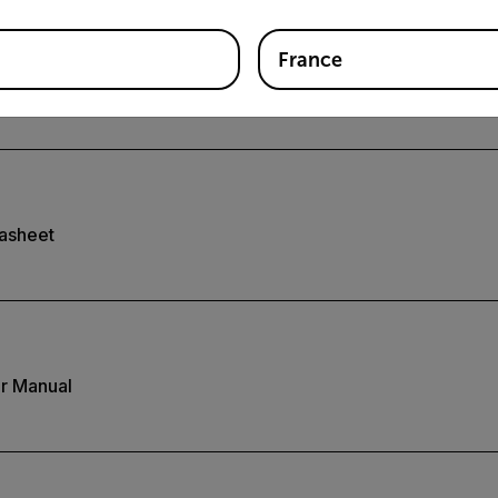
France
on de la Extech 40130
asheet
r Manual