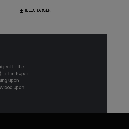
TÉLÉCHARGER
bject to the
) or the Export
ding upon
provided upon