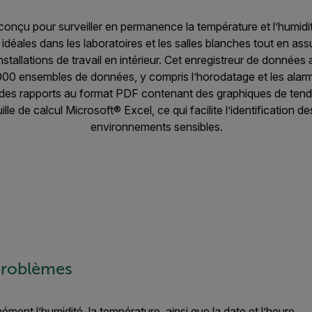
nçu pour surveiller en permanence la température et l’humidit
déales dans les laboratoires et les salles blanches tout en ass
installations de travail en intérieur. Cet enregistreur de donn
000 ensembles de données, y compris l’horodatage et les alarm
des rapports au format PDF contenant des graphiques de ten
le de calcul Microsoft® Excel, ce qui facilite l’identification des
environnements sensibles.
 problèmes
nément l’humidité, la température, ainsi que la date et l’heure.