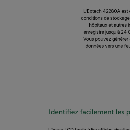
L’Extech 42280A est co
conditions de stockage i
hôpitaux et autres 
enregistre jusqu’à 24 
Vous pouvez générer 
données vers une feuil
Identifiez facilement les
L’écran LCD facile à lire affiche simulta