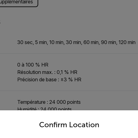
supplémentaires
s
30 sec, 5 min, 10 min, 30 min, 60 min, 90 min, 120 min
0 à 100 % HR
Résolution max. : 0,1 % HR
Précision de base : ±3 % HR
Température : 24 000 points
Humidité : 24 000 points
untry and language from the options below to access the appro
Confirm Location
0 °C à 50 °C (32 °F à 122 °F)