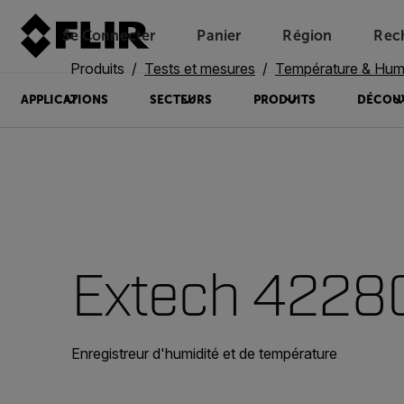
Se Connecter
Panier
Région
Rec
Unread messages
Modèle
Supprimer
articles
article
Ajouter au panier
Ajouté au panier
Produits
Tests et mesures
Température & Humi
APPLICATIONS
SECTEURS
PRODUITS
DÉCOU
Extech 4228
Enregistreur d'humidité et de température