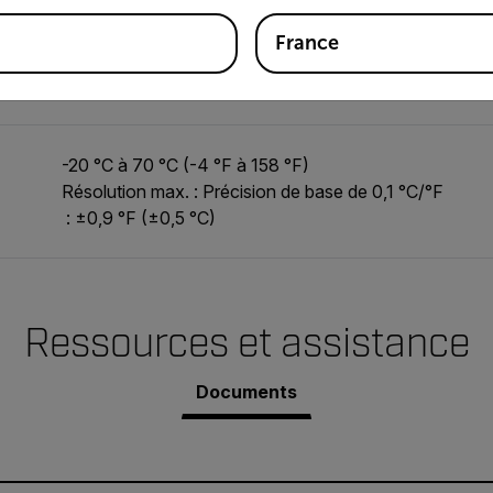
Résolution max. : 0,1 °C/°F
France
tive
±3 %
-20 °C à 70 °C (-4 °F à 158 °F)
Résolution max. : Précision de base de 0,1 °C/°F
: ±0,9 °F (±0,5 °C)
Ressources et assistance
Documents