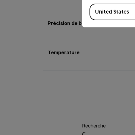
Available Locations
United States
Précision de base de l’humidité rela
Température
Recherche