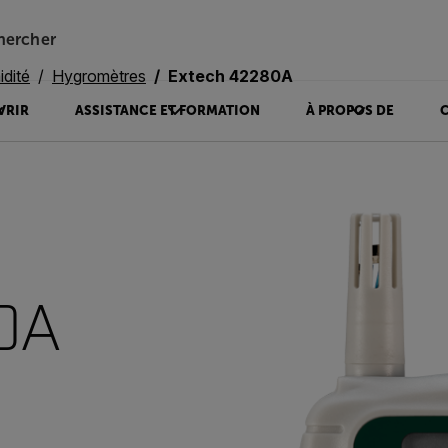
hercher
dité
Hygromètres
Extech 42280A
VRIR
ASSISTANCE ET FORMATION
À PROPOS DE
0A