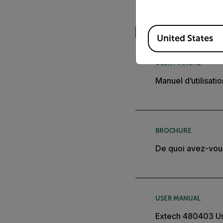
Recherche
Available Locations
United States
USER MANUAL
Manuel d’utilisat
BROCHURE
De quoi avez-vo
USER MANUAL
Extech 480403 U