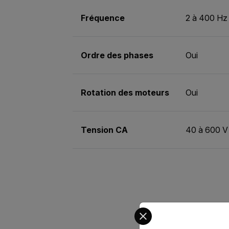
Fréquence
2 à 400 Hz
Ordre des phases
Oui
Rotation des moteurs
Oui
Tension CA
40 à 600 V
Select your preferred co