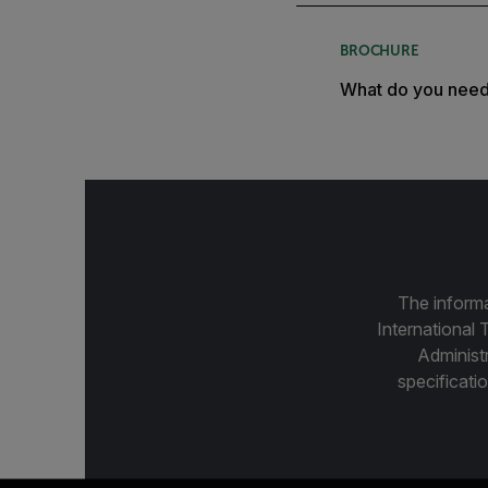
BROCHURE
What do you nee
The informa
International 
Administ
specificatio