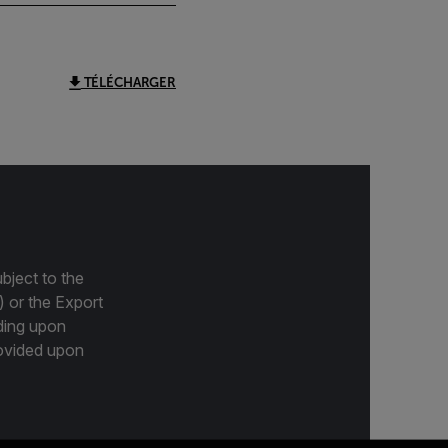
TÉLÉCHARGER
bject to the
) or the Export
ding upon
provided upon