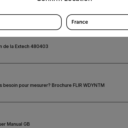
France
ion de la Extech 480403
us besoin pour mesurer? Brochure FLIR WDYNTM
ser Manual GB