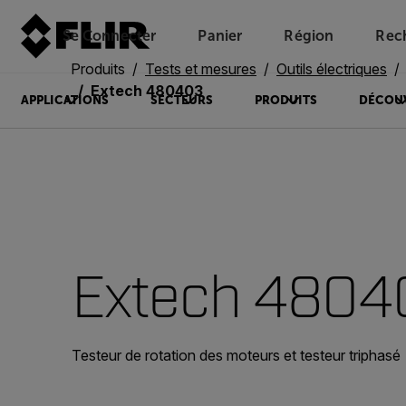
Se Connecter
Panier
Région
Rec
Unread messages
Modèle
Supprimer
articles
article
Ajouter au panier
Ajouté au panier
Produits
Tests et mesures
Outils électriques
Extech 480403
APPLICATIONS
SECTEURS
PRODUITS
DÉCOU
Extech 4804
Testeur de rotation des moteurs et testeur triphasé