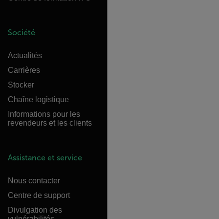
Société
Actualités
Carrières
Stocker
Chaîne logistique
Informations pour les
revendeurs et les clients
Assistance et service
Nous contacter
Centre de support
Divulgation des
vulnérabilités