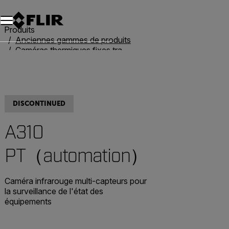
Unread messages
Modèle
Supprimer
articles
article
Ajouter au panier
Ajouté au panier
Produits
Anciennes gammes de produits
Caméras thermiques fixes traditionnelles
A310 PT（automation）
DISCONTINUED
A310
PT（automation）
Caméra infrarouge multi-capteurs pour
la surveillance de l'état des
équipements