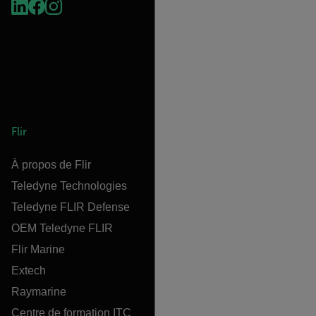
Flir
À propos de Flir
Teledyne Technologies
Teledyne FLIR Defense
OEM Teledyne FLIR
Flir Marine
Extech
Raymarine
Centre de formation ITC