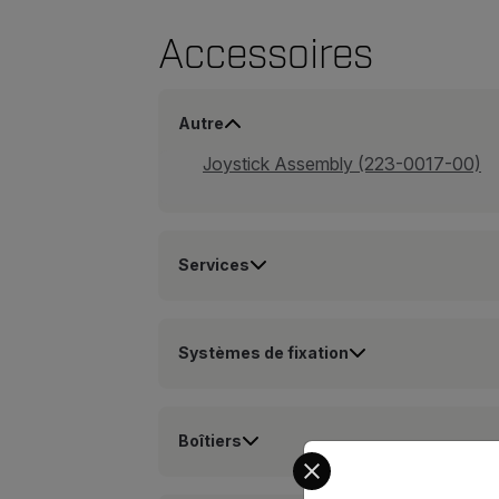
Accessoires
Autre
Joystick Assembly (223-0017-00)
Services
Systèmes de fixation
Boîtiers
Select your preferred co