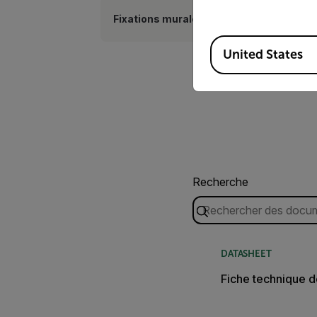
Fixations murales
Available Locations
United States
Recherche
DATASHEET
Fiche technique d