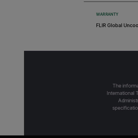
WARRANTY
FLIR Global Unco
The informa
International 
Administ
specificatio