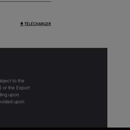
TÉLÉCHARGER
bject to the
) or the Export
ding upon
provided upon